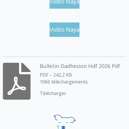
g
g
g
g
Vidéo Naya
e
e
e
e
r
r
r
r
Vidéo Naya
Bulletin Dadhesion Hdf 2026 Pdf
PDF – 242,2 KB
1066 téléchargements
Télécharger