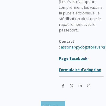
(Les frais d'adoption
comprennent les vaccins,
la puce électronique, la
stérilisation ainsi que le
rapatriement avec le
passeport).
Contact
:
assohappydogsforever@
Page facebook
Formulaire d'adoption
P
P
P
P
a
a
a
a
r
r
r
r
t
t
t
t
a
a
a
a