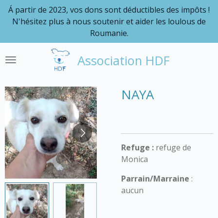
Á partir de 2023, vos dons sont déductibles des impôts !
Passer
N'hésitez plus à nous soutenir et aider les loulous de
au
Roumanie.
contenu
principal
Association HDF
NAYA
Refuge :
refuge de
Monica
Parrain/Marraine
:
aucun