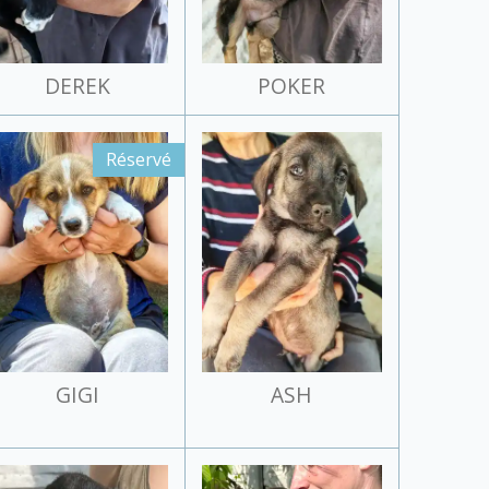
DEREK
POKER
Réservé
GIGI
ASH