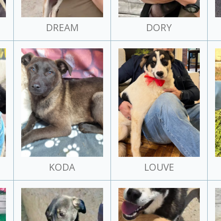
DREAM
DORY
KODA
LOUVE