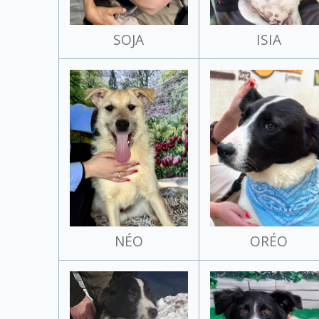
SOJA
ISIA
NÉO
ORÉO