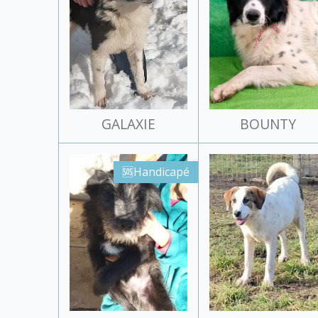
GALAXIE
BOUNTY
🆘Handicapé