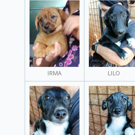
IRMA
LILO