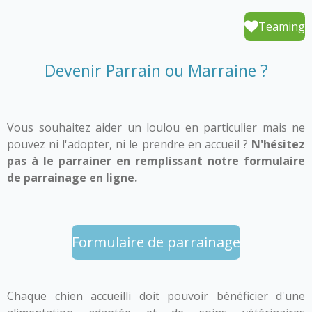
e
t
T
T
b
a
o
u
Teaming
o
g
k
b
o
r
e
k
a
Devenir Parrain ou Marraine ?
m
Vous souhaitez aider un loulou en particulier mais ne
pouvez ni l'adopter, ni le prendre en accueil ?
N'hésitez
pas à le parrainer en remplissant notre formulaire
de parrainage en ligne.
Formulaire de parrainage
Chaque chien accueilli doit pouvoir bénéficier d'une