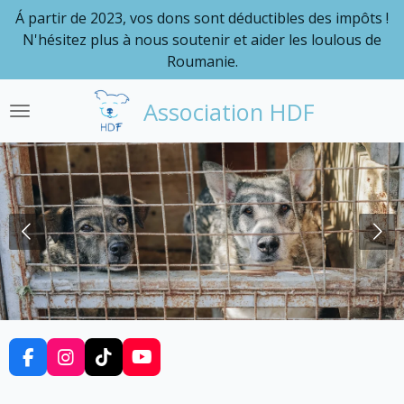
Á partir de 2023, vos dons sont déductibles des impôts !
Passer
N'hésitez plus à nous soutenir et aider les loulous de
au
Roumanie.
contenu
principal
Association HDF
F
I
T
Y
a
n
i
o
c
s
k
u