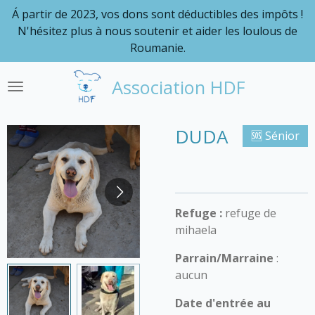
Á partir de 2023, vos dons sont déductibles des impôts !
Passer
N'hésitez plus à nous soutenir et aider les loulous de
au
Roumanie.
contenu
principal
Association HDF
DUDA
🆘 Sénior
Refuge :
refuge de
mihaela
Parrain/Marraine
:
aucun
Date d'entrée au