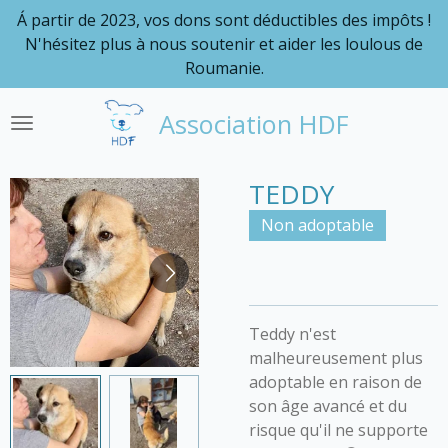
Á partir de 2023, vos dons sont déductibles des impôts !
Passer
N'hésitez plus à nous soutenir et aider les loulous de
au
Roumanie.
contenu
principal
Association HDF
TEDDY
Non adoptable
Teddy n'est
malheureusement plus
adoptable en raison de
son âge avancé et du
risque qu'il ne supporte