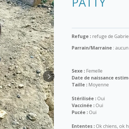
PATTY
Refuge :
refuge de Gabrie
Parrain/Marraine
: aucu
Sexe :
Femelle
Date de naissance estim
Taille :
Moyenne
Stérilisée :
Oui
Vaccinée :
Oui
Pucée :
Oui
Ententes :
Ok chiens, ok 