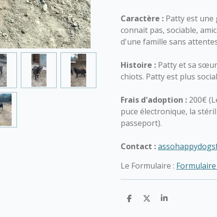
Caractère :
Patty
est une 
connait pas, sociable, amic
d'une famille sans attentes
Histoire :
Patty et sa sœur
chiots. Patty est plus socia
Frais d'adoption :
200€ (Le
puce électronique, la stéri
passeport).
Contact :
assohappydogs
Le Formulaire :
Formulaire
P
P
P
a
a
a
r
r
r