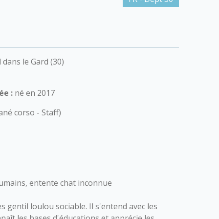
l dans le Gard (30)
ée :
né en 2017
né corso - Staff)
humains, entente chat inconnue
s gentil loulou sociable. Il s'entend avec les
onnaît les bases d'éducations et apprécie les