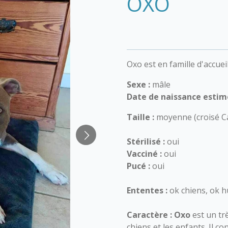
OXO
Oxo est en famille d'accuei
Sexe :
mâle
Date de naissance estim
Taille :
moyenne (croisé Ca
Stérilisé :
oui
Vacciné :
oui
Pucé :
oui
Ententes :
ok chiens, ok 
Caractère :
Oxo
est un trè
chiens et les enfants. Il c