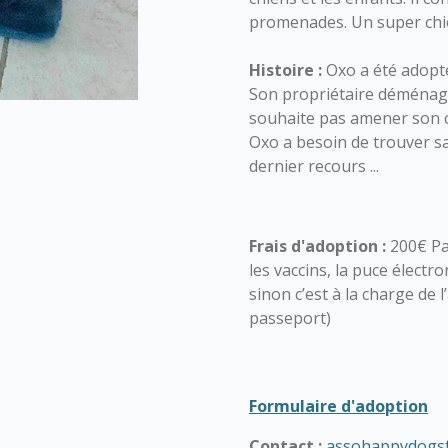
promenades. Un super chie
Histoire :
Oxo a été adopté
Son propriétaire déménage
souhaite pas amener son 
Oxo a besoin de trouver sa 
dernier recours ...
Frais d'adoption :
200€ Pa
les vaccins, la puce électro
sinon c’est à la charge de 
passeport)
Formulaire d'adoption
Contact :
assohappydogs