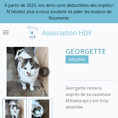
Á partir de 2023, vos dons sont déductibles des impôts !
Passer
N'hésitez plus à nous soutenir et aider les loulous de
au
Roumanie.
contenu
principal
Association HDF
GEORGETTE
Adoptée
Georgette restera
auprès de sa sauveuse
Mihaela qui y est trop
attachée.