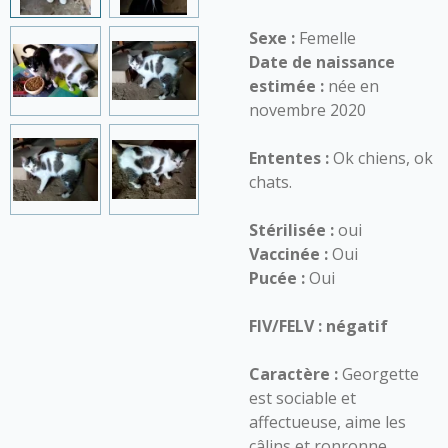
Sexe :
Femelle
Date de naissance
estimée :
née en
novembre 2020
Ententes :
Ok chiens, ok
chats.
Stérilisée :
oui
Vaccinée :
Oui
Pucée :
Oui
FIV/FELV : négatif
Caractère :
Georgette
est sociable et
affectueuse, aime les
câlins et ronronne