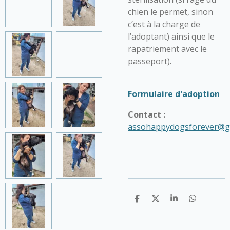
chien le permet, sinon
c’est à la charge de
l’adoptant) ainsi que le
rapatriement avec le
passeport).
Formulaire d'adoption
Contact :
assohappydogsforever@g
P
P
P
P
a
a
a
a
r
r
r
r
t
t
t
t