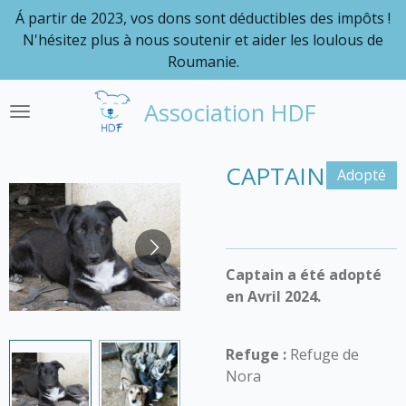
Á partir de 2023, vos dons sont déductibles des impôts !
Passer
N'hésitez plus à nous soutenir et aider les loulous de
au
Roumanie.
contenu
principal
Association HDF
CAPTAIN
Adopté
Captain a été adopté
en Avril 2024.
Refuge :
Refuge de
Nora