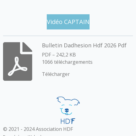
a
a
a
a
g
g
g
g
e
e
e
e
r
r
r
r
Vidéo CAPTAIN
Bulletin Dadhesion Hdf 2026 Pdf
PDF – 242,2 KB
1066 téléchargements
Télécharger
© 2021 - 2024 Association HDF