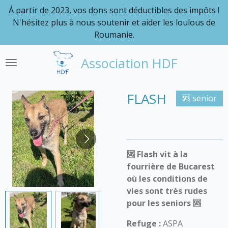
Á partir de 2023, vos dons sont déductibles des impôts !
Passer
N'hésitez plus à nous soutenir et aider les loulous de
au
Roumanie.
contenu
principal
Association HDF
FLASH
🆘 senior
🆘 Flash vit à la
fourrière de Bucarest
où les conditions de
vies sont très rudes
pour les seniors 🆘
Refuge :
ASPA