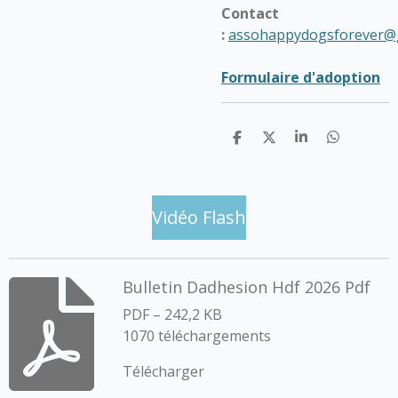
Contact
:
assohappydogsforever@
Formulaire d'adoption
P
P
P
P
a
a
a
a
r
r
r
r
t
t
t
t
a
a
a
a
g
g
g
g
Vidéo Flash
e
e
e
e
r
r
r
r
Bulletin Dadhesion Hdf 2026 Pdf
PDF – 242,2 KB
1070 téléchargements
Télécharger