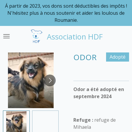
Á partir de 2023, vos dons sont déductibles des impôts !
Passer
N'hésitez plus à nous soutenir et aider les loulous de
au
Roumanie.
contenu
principal
Association HDF
ODOR
Adopté
Odor a été adopté en
septembre 2024
Refuge :
refuge de
Mihaela