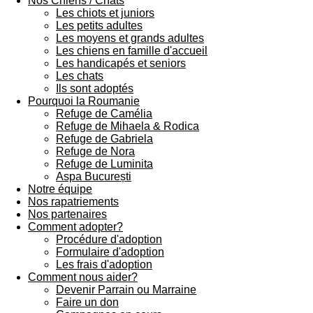
Nos Chiens / Chats
Les chiots et juniors
Les petits adultes
Les moyens et grands adultes
Les chiens en famille d'accueil
Les handicapés et seniors
Les chats
Ils sont adoptés
Pourquoi la Roumanie
Refuge de Camélia
Refuge de Mihaela & Rodica
Refuge de Gabriela
Refuge de Nora
Refuge de Luminita
Aspa București
Notre équipe
Nos rapatriements
Nos partenaires
Comment adopter?
Procédure d'adoption
Formulaire d'adoption
Les frais d'adoption
Comment nous aider?
Devenir Parrain ou Marraine
Faire un don