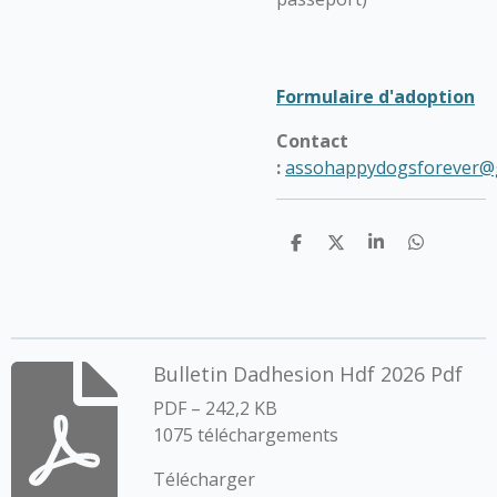
Formulaire d'adoption
Contact
:
assohappydogsforever@
P
P
P
P
a
a
a
a
r
r
r
r
t
t
t
t
a
a
a
a
g
g
g
g
e
e
e
e
Bulletin Dadhesion Hdf 2026 Pdf
r
r
r
r
PDF – 242,2 KB
1075 téléchargements
Télécharger