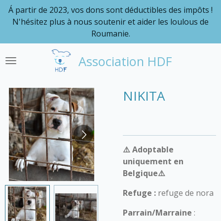
Á partir de 2023, vos dons sont déductibles des impôts !
Passer
N'hésitez plus à nous soutenir et aider les loulous de
au
Roumanie.
contenu
principal
Association HDF
NIKITA
⚠️ Adoptable
uniquement en
Belgique⚠️
Refuge :
refuge de nora
Parrain/Marraine
: