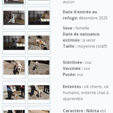
aucun
Date d'entrée au
refuge:
décembre 2025
Sexe :
femelle
Date de naissance
estimée :
à venir
Taille :
moyenne (staff)
Stérilisée :
oui
Vaccinée :
oui
Pucée:
oui
Ententes :
ok chiens, ok
humains, entente chat à
apprendre
Caractère :
Nikita
est