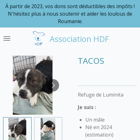
Á partir de 2023, vos dons sont déductibles des impôts !
Passer
N'hésitez plus à nous soutenir et aider les loulous de
au
Roumanie.
contenu
principal
Association HDF
TACOS
Refuge de Luminita
Je
suis :
Un mâle
Né en 2024
(estimation)