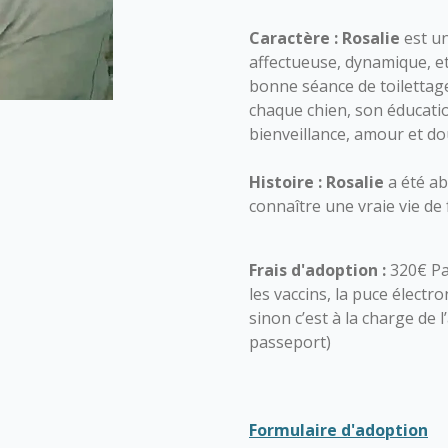
Caractère :
Rosalie
est u
affectueuse, dynamique, et
bonne séance de toilettage
chaque chien, son éducatio
bienveillance, amour et do
Histoire :
Rosalie
a été a
connaître une vraie vie de 
Frais d'adoption :
320€ Pa
les vaccins, la puce électro
sinon c’est à la charge de 
passeport)
Formulaire d'adoption