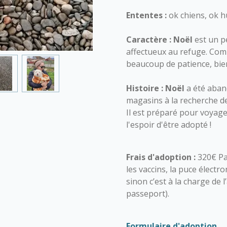
Ententes :
ok chiens, ok h
Caractère :
Noël
est un pe
affectueux au refuge. Com
beaucoup de patience, bie
Histoire :
Noël
a été aban
magasins à la recherche de
Il est préparé pour voyager
l'espoir d'être adopté !
Frais d'adoption :
320€ Pa
les vaccins, la puce électro
sinon c’est à la charge de 
passeport).
Formulaire d'adoption