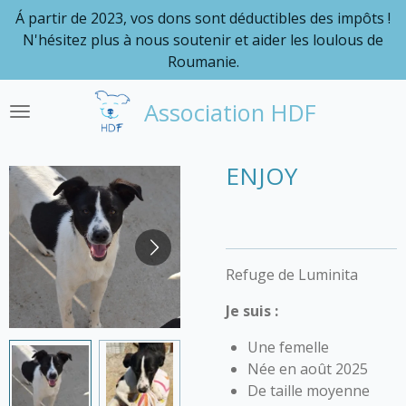
Á partir de 2023, vos dons sont déductibles des impôts !
Passer
N'hésitez plus à nous soutenir et aider les loulous de
au
Roumanie.
contenu
principal
Association HDF
ENJOY
Refuge de Luminita
Je suis :
Une femelle
Née en août 2025
De taille moyenne