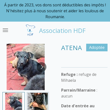
Á partir de 2023, vos dons sont déductibles des impôts !
Passer
N'hésitez plus à nous soutenir et aider les loulous de
au
Roumanie.
contenu
principal
Association HDF
ATENA
Adoptée
Refuge :
refuge de
Mihaela
Parrain/Marraine
:
aucun
Date d'entrée au