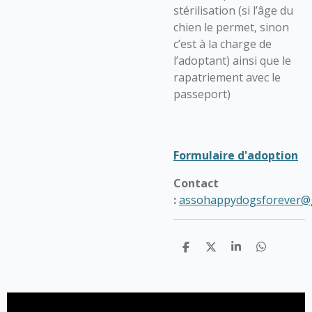
stérilisation (si l’âge du
chien le permet, sinon
c’est à la charge de
l’adoptant) ainsi que le
rapatriement avec le
passeport)
Formulaire d'adoption
Contact
:
assohappydogsforever@
P
P
P
P
a
a
a
a
r
r
r
r
t
t
t
t
a
a
a
a
g
g
g
g