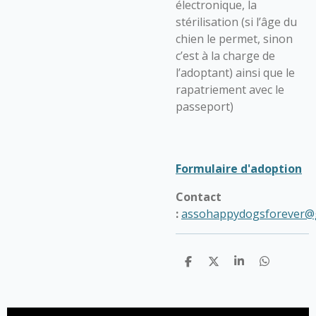
électronique, la
stérilisation (si l’âge du
chien le permet, sinon
c’est à la charge de
l’adoptant) ainsi que le
rapatriement avec le
passeport)
Formulaire d'adoption
Contact
:
assohappydogsforever@
P
P
P
P
a
a
a
a
r
r
r
r
t
t
t
t
a
a
a
a