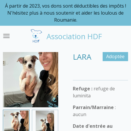
Á partir de 2023, vos dons sont déductibles des impôts !
Passer
N'hésitez plus à nous soutenir et aider les loulous de
au
Roumanie.
contenu
principal
Association HDF
LARA
Adoptée
Refuge :
refuge de
luminita
Parrain/Marraine
:
aucun
Date d'entrée au