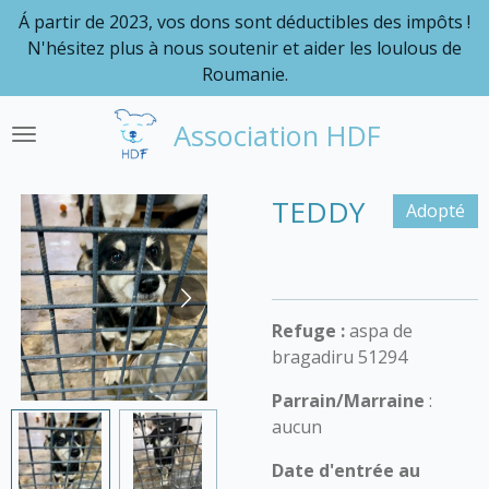
Á partir de 2023, vos dons sont déductibles des impôts !
Passer
N'hésitez plus à nous soutenir et aider les loulous de
au
Roumanie.
contenu
principal
Association HDF
TEDDY
Adopté
Refuge :
aspa de
bragadiru 51294
Parrain/Marraine
:
aucun
Date d'entrée au