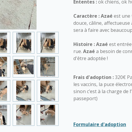
Ententes :
ok chiens, ok h
Caractère :
Azaé
est une 
douce, câline, affectueus
sera à faire avec beaucoup
Histoire :
Azaé
est entrée
rue.
Azaé
a besoin de conna
d'être adoptée !
Frais d'adoption :
320€ Pa
les vaccins, la puce électro
sinon c’est à la charge de 
passeport)
Formulaire d'adoption