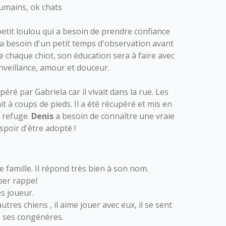
humains, ok chats
petit loulou qui a besoin de prendre confiance
l a besoin d'un petit temps d'observation avant
 chaque chiot, son éducation sera à faire avec
nveillance, amour et douceur.
péré par Gabriela car il vivait dans la rue. Les
ait à coups de pieds. Il a été récupéré et mis en
u refuge.
Denis
a besoin de connaître une vraie
espoir d'être adopté !
:
e famille. Il répond très bien à son nom.
uper rappel
ès joueur.
utres chiens , il aime jouer avec eux, il se sent
e ses congénères.