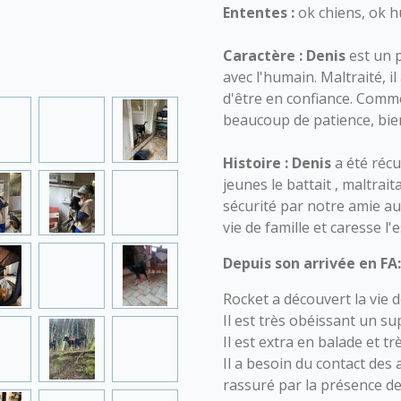
Ententes :
ok chiens, ok 
Caractère :
Denis
est un 
avec l'humain. Maltraité, i
d'être en confiance. Comme
beaucoup de patience, bie
Histoire :
Denis
a été récu
jeunes le battait , maltrait
sécurité par notre amie a
vie de famille et caresse l'
Depuis son arrivée en FA
Rocket a découvert la vie d
Il est très obéissant un s
Il est extra en balade et tr
Il a besoin du contact des a
rassuré par la présence d