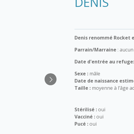
DENIS
Denis renommé Rocket est
Parrain/Marraine
: aucun
Date d'entrée au refuge
Sexe :
mâle
Date de naissance estim
Taille :
moyenne à l’âge ad
Stérilisé :
oui
Vacciné :
oui
Pucé :
oui