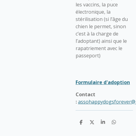
les vaccins, la puce
électronique, la
stérilisation (si l’âge du
chien le permet, sinon
c’est à la charge de
l’adoptant) ainsi que le
rapatriement avec le
passeport)
Formulaire d'adoption
Contact
:
assohappydogsforever@
P
P
P
P
a
a
a
a
r
r
r
r