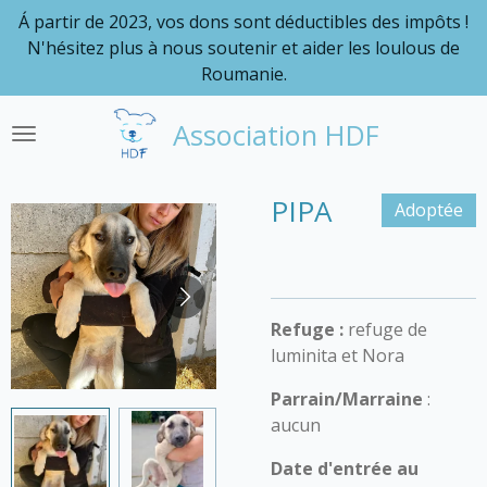
Á partir de 2023, vos dons sont déductibles des impôts !
Passer
N'hésitez plus à nous soutenir et aider les loulous de
au
Roumanie.
contenu
principal
Association HDF
PIPA
Adoptée
Refuge :
refuge de
luminita et Nora
Parrain/Marraine
:
aucun
Date d'entrée au