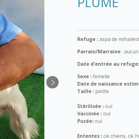
PLUME
Refuge :
aspa de mihailest
Parrain/Marraine
: aucun
Date d'entrée au refuge
Sexe :
femelle
Date de naissance estim
Taille :
petite
Stérilisée :
oui
Vaccinée :
oui
Pucée:
oui
Ententes :
ok chiens, ok h