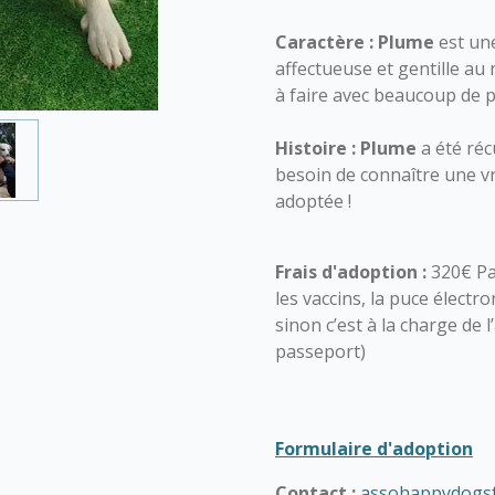
Caractère :
Plume
est une
affectueuse et gentille a
à faire avec beaucoup de p
Histoire :
Plume
a été réc
besoin de connaître une vra
adoptée !
Frais d'adoption :
320€ Pa
les vaccins, la puce électro
sinon c’est à la charge de 
passeport)
Formulaire d'adoption
Contact :
assohappydogs