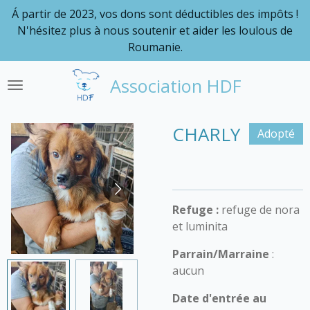
Á partir de 2023, vos dons sont déductibles des impôts !
Passer
N'hésitez plus à nous soutenir et aider les loulous de
au
Roumanie.
contenu
principal
Association HDF
CHARLY
Adopté
Refuge :
refuge de nora
et luminita
Parrain/Marraine
:
aucun
Date d'entrée au