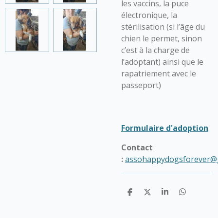
les vaccins, la puce
électronique, la
stérilisation (si l’âge du
chien le permet, sinon
c’est à la charge de
l’adoptant) ainsi que le
rapatriement avec le
passeport)
Formulaire d'adoption
Contact
:
assohappydogsforever@
P
P
P
P
a
a
a
a
r
r
r
r