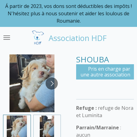
Á partir de 2023, vos dons sont déductibles des impôts !
Passer
N'hésitez plus à nous soutenir et aider les loulous de
au
Roumanie.
contenu
principal
Association HDF
SHOUBA
Pris en charge par
une autre association
Refuge :
refuge de Nora
et Luminita
Parrain/Marraine
:
aucun