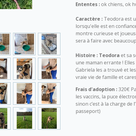
Ententes :
ok chiens, ok h
Caractère :
Teodora est un
lorsqu'elle est en confianc
montre curieuse et joueus
sera à faire avec beaucoup
Histoire :
Teodora
et sa 
une maman errante ! Elles
Gabriela les a trouvé et l
vraie vie de famille et care
Frais d'adoption :
320€ Pa
les vaccins, la puce électro
sinon c’est à la charge de 
passeport)