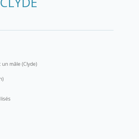
 CLYDE
 un mâle (Clyde)
n)
lisés