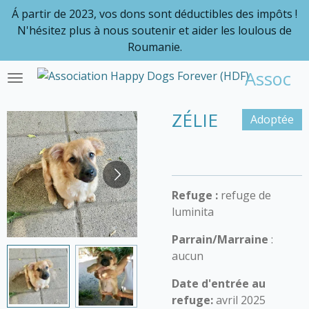
Á partir de 2023, vos dons sont déductibles des impôts !
Passer
N'hésitez plus à nous soutenir et aider les loulous de
au
Roumanie.
contenu
principal
Associa
ZÉLIE
Adoptée
Refuge :
refuge de
luminita
Parrain/Marraine
:
aucun
Date d'entrée au
refuge:
avril 2025