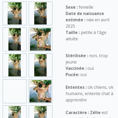
Sexe :
femelle
Date de naissance
estimée :
née en avril
2025
Taille :
petite à l'âge
adulte
Stérilisée :
non, trop
jeune
Vaccinée :
oui
Pucée:
oui
Ententes :
ok chiens, ok
humains, entente chat à
apprendre
Caractère :
Zélie
est