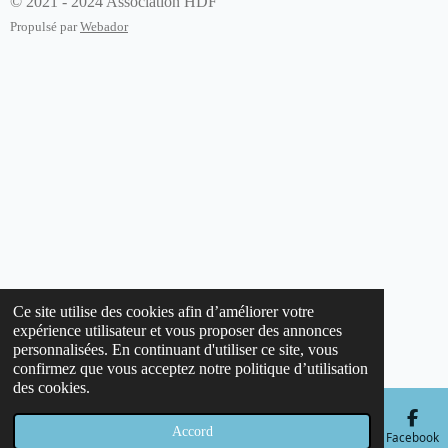
© 2021 - 2024 Association HDF
Propulsé par
Webador
Ce site utilise des cookies afin d’améliorer votre
expérience utilisateur et vous proposer des annonces
personnalisées. En continuant d'utiliser ce site, vous
confirmez que vous acceptez notre politique d’utilisation
des cookies.
Accord
E-mail
Téléphone
Carte
Facebook