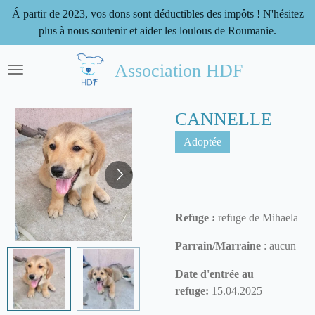
Á partir de 2023, vos dons sont déductibles des impôts ! N'hésitez
Passer
plus à nous soutenir et aider les loulous de Roumanie.
au
contenu
principal
Association HDF
CANNELLE
Adoptée
Refuge :
refuge de Mihaela
Parrain/Marraine
: aucun
Date d'entrée au
refuge:
15.04.2025