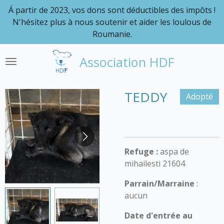
Á partir de 2023, vos dons sont déductibles des impôts !
Passer
N'hésitez plus à nous soutenir et aider les loulous de
au
Roumanie.
contenu
principal
Association HDF
TEDDY
Adopté
Refuge :
aspa de
mihailesti 21604
Parrain/Marraine
:
aucun
Date d'entrée au