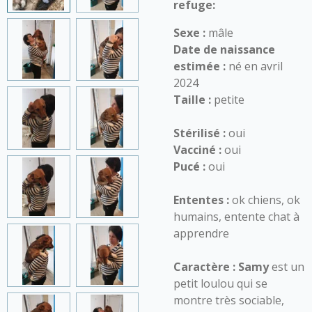
refuge:
Sexe :
mâle
Date de naissance
estimée :
né en avril
2024
Taille :
petite
Stérilisé :
oui
Vacciné :
oui
Pucé :
oui
Ententes :
ok chiens, ok
humains, entente chat à
apprendre
Caractère :
Samy
est un
petit loulou qui se
montre très sociable,