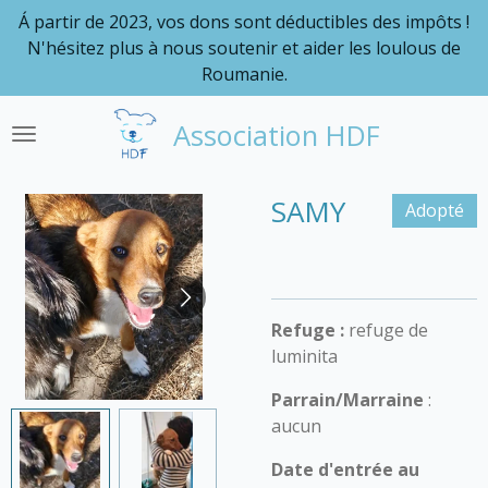
Á partir de 2023, vos dons sont déductibles des impôts !
Passer
N'hésitez plus à nous soutenir et aider les loulous de
au
Roumanie.
contenu
principal
Association HDF
SAMY
Adopté
Refuge :
refuge de
luminita
Parrain/Marraine
:
aucun
Date d'entrée au