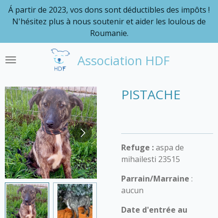
Á partir de 2023, vos dons sont déductibles des impôts !
Passer
N'hésitez plus à nous soutenir et aider les loulous de
au
Roumanie.
contenu
principal
Association HDF
PISTACHE
Refuge :
aspa de
mihailesti 23515
Parrain/Marraine
:
aucun
Date d'entrée au