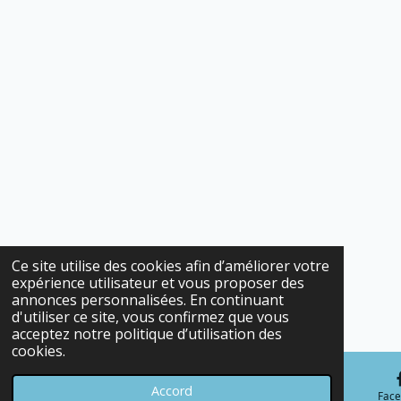
Ce site utilise des cookies afin d’améliorer votre
expérience utilisateur et vous proposer des
annonces personnalisées. En continuant
d'utiliser ce site, vous confirmez que vous
acceptez notre politique d’utilisation des
cookies.
Accord
E-mail
Téléphone
Carte
Fac