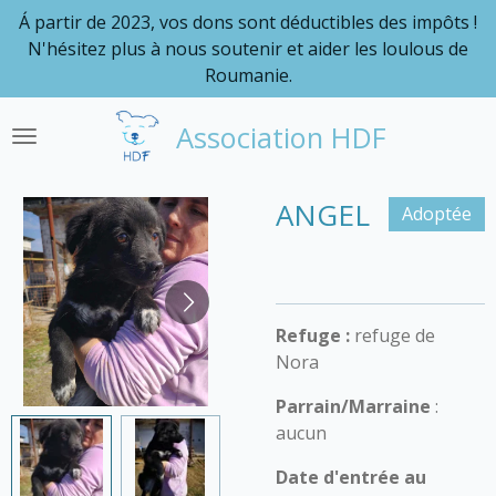
Á partir de 2023, vos dons sont déductibles des impôts !
Passer
N'hésitez plus à nous soutenir et aider les loulous de
au
Roumanie.
contenu
principal
Association HDF
ANGEL
Adoptée
Refuge :
refuge de
Nora
Parrain/Marraine
:
aucun
Date d'entrée au