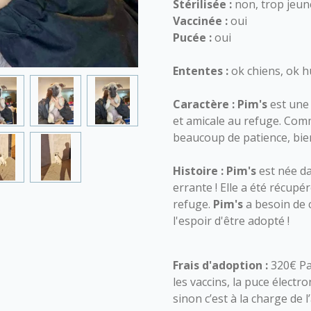
Stérilisée :
non, trop jeun
Vaccinée :
oui
Pucée :
oui
Ententes :
ok chiens, ok h
Caractère :
Pim's
est une 
et amicale au refuge. Comm
beaucoup de patience, bie
Histoire :
Pim's
est née d
errante ! Elle a été récupé
refuge.
Pim's
a besoin de c
l'espoir d'être adopté !
Frais d'adoption :
320€ Pa
les vaccins, la puce électro
sinon c’est à la charge de 