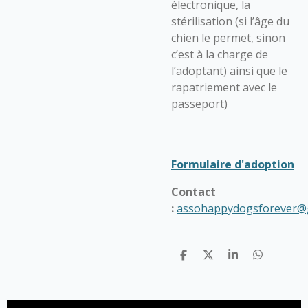
électronique, la
stérilisation (si l’âge du
chien le permet, sinon
c’est à la charge de
l’adoptant) ainsi que le
rapatriement avec le
passeport)
Formulaire d'adoption
Contact
:
assohappydogsforever@
P
P
P
P
a
a
a
a
r
r
r
r
t
t
t
t
a
a
a
a