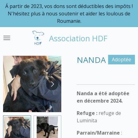
Á partir de 2023, vos dons sont déductibles des impôts !
Passer
N'hésitez plus à nous soutenir et aider les loulous de
au
Roumanie.
contenu
principal
Association HDF
NANDA
Adoptée
Nanda a été adoptée
en décembre 2024.
Refuge :
refuge de
Luminita
Parrain/Marraine
: