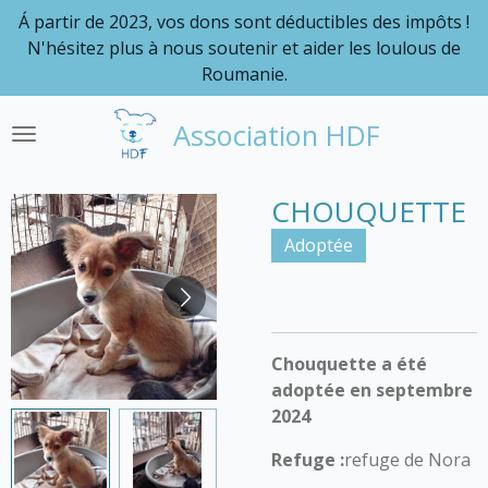
Á partir de 2023, vos dons sont déductibles des impôts !
Passer
N'hésitez plus à nous soutenir et aider les loulous de
au
Roumanie.
contenu
principal
Association HDF
CHOUQUETTE
Adoptée
Chouquette a été
adoptée en septembre
2024
Refuge :
refuge de Nora