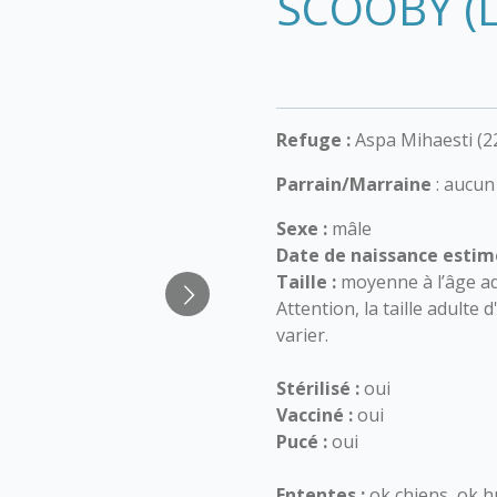
SCOOBY (L
Refuge :
Aspa Mihaesti (2
Parrain/Marraine
: aucun
Sexe :
mâle
Date de naissance estim
Taille :
moyenne à l’âge ad
Attention, la taille adulte
varier.
Stérilisé :
oui
Vacciné :
oui
Pucé :
oui
Ententes :
ok chiens, ok h