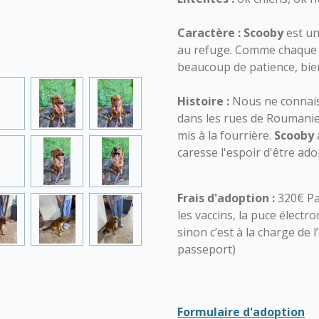
Caractère :
Scooby
est un
au refuge. Comme chaque j
beaucoup de patience, bie
Histoire :
Nous ne connaiss
dans les rues de Roumanie
mis à la fourrière.
Scooby
caresse l'espoir d'être ado
Frais d'adoption :
320€ Pa
les vaccins, la puce électro
sinon c’est à la charge de 
passeport)
Formulaire d'adoption