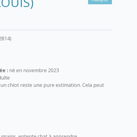
OUIS)
2814)
ée :
né en novembre 2023
ulte
 d'un chiot reste une pure estimation. Cela peut
umains, entente chat à apprendre