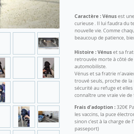
Caractère :
Vénus
est une
curieuse . Il lui faudra du
nouvelle vie. Comme chaque
beaucoup de patience, bie
Histoire :
Vénus
et sa fra
retrouvée morte à côté de
automobiliste.
Vénus et sa fratrie n'avai
trouvé seuls, proche de la
sécurité au refuge et elle
connaître une vraie vie de 
Frais d'adoption :
320€ Pa
les vaccins, la puce électro
sinon c’est à la charge de 
passeport)