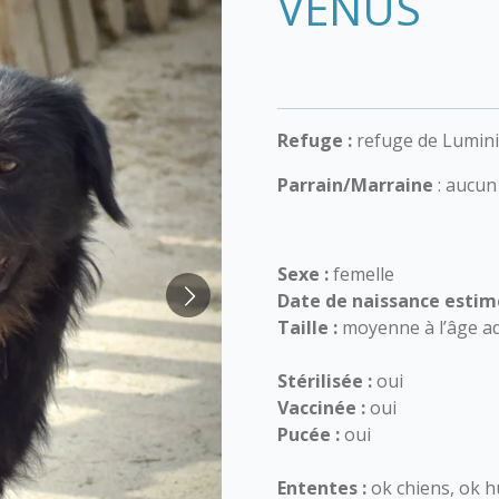
VENUS
Refuge :
refuge de Lumini
Parrain/Marraine
: aucun
Sexe :
femelle
Date de naissance estim
Taille :
moyenne à l’âge ad
Stérilisée :
oui
Vaccinée :
oui
Pucée :
oui
Ententes :
ok chiens, ok 