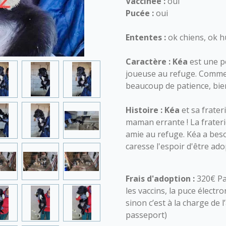
Vaccinée :
oui
Pucée :
oui
Ententes :
ok chiens, ok h
Caractère :
Kéa
est une pe
joueuse au refuge. Comme 
beaucoup de patience, bie
Histoire :
Kéa
et sa frate
maman errante ! La frateri
amie au refuge. Kéa a besoi
caresse l'espoir d'être ado
Frais d'adoption :
320€ Pa
les vaccins, la puce électro
sinon c’est à la charge de 
passeport)