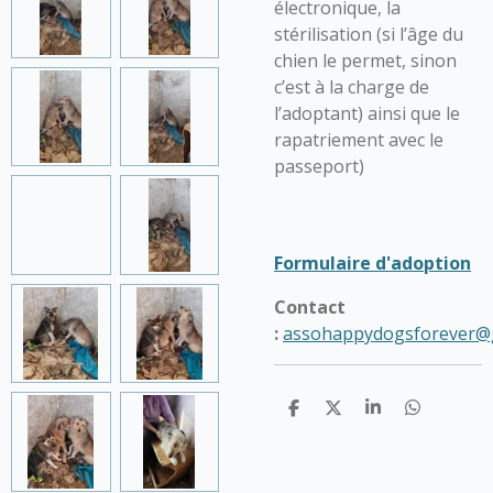
électronique, la
stérilisation (si l’âge du
chien le permet, sinon
c’est à la charge de
l’adoptant) ainsi que le
rapatriement avec le
passeport)
Formulaire d'adoption
Contact
:
assohappydogsforever@
P
P
P
P
a
a
a
a
r
r
r
r
t
t
t
t
a
a
a
a