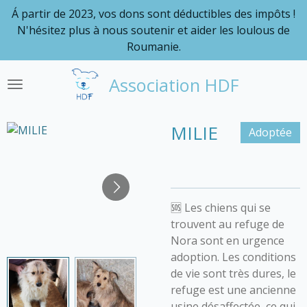
Á partir de 2023, vos dons sont déductibles des impôts !
Passer
N'hésitez plus à nous soutenir et aider les loulous de
au
Roumanie.
contenu
principal
Association HDF
MILIE
Adoptée
🆘 Les chiens qui se
trouvent au refuge de
Nora sont en urgence
adoption. Les conditions
de vie sont très dures, le
refuge est une ancienne
usine désaffectée, ce qui