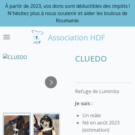
Á partir de 2023, vos dons sont déductibles des impôts !
Passer
N'hésitez plus à nous soutenir et aider les loulous de
au
Roumanie.
contenu
principal
Association HDF
CLUEDO
Refuge de Luminita
Je
suis :
Un mâle
Né en août 2023
(estimation)