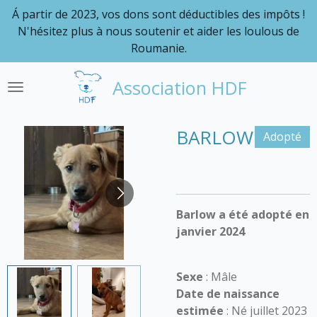
Á partir de 2023, vos dons sont déductibles des impôts !
Passer
N'hésitez plus à nous soutenir et aider les loulous de
au
Roumanie.
contenu
principal
Association HDF
BARLOW
Adopté
Barlow a été adopté en
janvier 2024
Sexe
: Mâle
Date de naissance
estimée
: Né juillet 2023