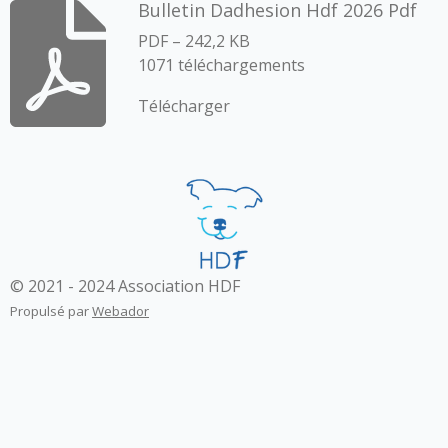
Bulletin Dadhesion Hdf 2026 Pdf
a
t
t
y
e
e
PDF – 242,2 KB
1071 téléchargements
r
f
Télécharger
u
l
l
s
c
r
e
© 2021 - 2024 Association HDF
e
Propulsé par
Webador
n