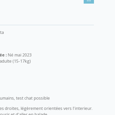
ta
ée :
Né mai 2023
adulte (15-17kg)
umains, test chat possible
es droites, légèrement orientées vers l'interieur.
urir et d'aller en balade.