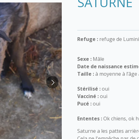
SATURNE
Refuge :
refuge de Lumini
Sexe :
Mâle
Date de naissance estim
Taille :
à
moyenne à l’âge 
Stérilisé :
oui
Vacciné :
oui
Pucé :
oui
Ententes :
Ok chiens, ok h
Saturne a les pattes arrièr
Cela ne l'empêche pas de co