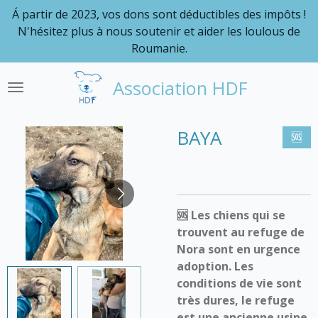
Á partir de 2023, vos dons sont déductibles des impôts !
Passer
N'hésitez plus à nous soutenir et aider les loulous de
au
Roumanie.
contenu
principal
Association HDF
BAYA
🆘
🆘 Les chiens qui se
trouvent au refuge de
Nora sont en urgence
adoption. Les
conditions de vie sont
très dures, le refuge
est une ancienne usine