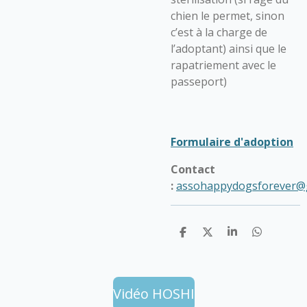
chien le permet, sinon
c’est à la charge de
l’adoptant) ainsi que le
rapatriement avec le
passeport)
Formulaire d'adoption
Contact
:
assohappydogsforever@
P
P
P
P
a
a
a
a
r
r
r
r
t
t
t
t
a
a
a
a
g
g
g
g
Vidéo HOSHI
e
e
e
e