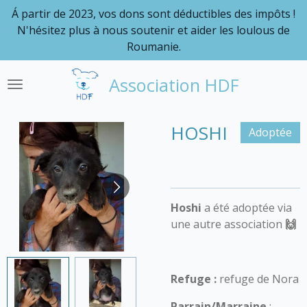
Á partir de 2023, vos dons sont déductibles des impôts !
Passer
N'hésitez plus à nous soutenir et aider les loulous de
au
Roumanie.
contenu
principal
Association HDF
HOSHI
Adoptée
Hoshi
a été adoptée via
une autre association
🙌
Refuge :
refuge de Nora
Parrain/Marraine
: