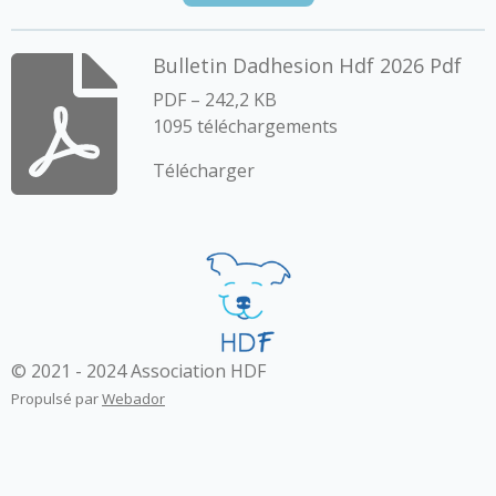
r
r
r
r
Bulletin Dadhesion Hdf 2026 Pdf
PDF – 242,2 KB
1095 téléchargements
Télécharger
© 2021 - 2024 Association HDF
Propulsé par
Webador