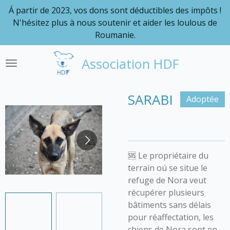
Á partir de 2023, vos dons sont déductibles des impôts !
Passer
N'hésitez plus à nous soutenir et aider les loulous de
au
Roumanie.
contenu
principal
Association HDF
SARABI
Adoptée
🆘 Le propriétaire du
terrain oú se situe le
refuge de Nora veut
récupérer plusieurs
bâtiments sans délais
pour réaffectation, les
chiens de Nora sont en