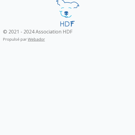
s
c
r
e
© 2021 - 2024 Association HDF
e
Propulsé par
Webador
n