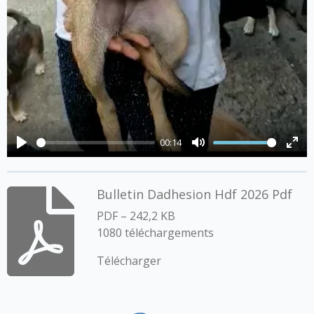
00:14
P
M
E
l
u
n
Bulletin Dadhesion Hdf 2026 Pdf
a
t
t
y
e
e
PDF – 242,2 KB
1080 téléchargements
r
f
Télécharger
u
l
l