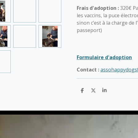
Frais d'adoption :
320€ Pa
les vaccins, la puce électro
sinon c’est à la charge de 
passeport)
Formulaire d'adoption
Contact :
assohappydogs
P
P
P
a
a
a
r
r
r
t
t
t
a
a
a
g
g
g
e
e
e
r
r
r