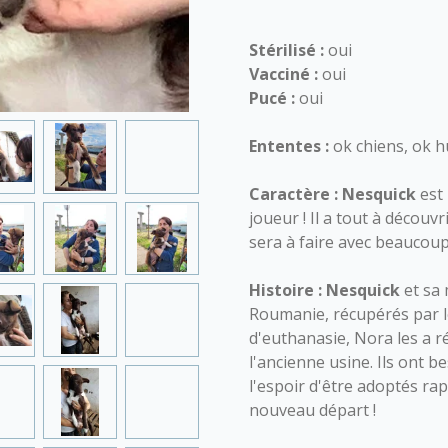
Stérilisé :
oui
Vacciné :
oui
Pucé :
oui
Ententes :
ok chiens, ok h
Caractère :
Nesquick
est 
joueur ! Il a tout à découv
sera à faire avec beaucoup
Histoire :
Nesquick
et sa 
Roumanie, récupérés par l
d'euthanasie, Nora les a r
l'ancienne usine. Ils ont b
l'espoir d'être adoptés r
nouveau départ !