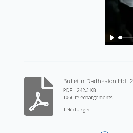
P
l
a
y
Bulletin Dadhesion Hdf 
PDF – 242,2 KB
1066 téléchargements
Télécharger