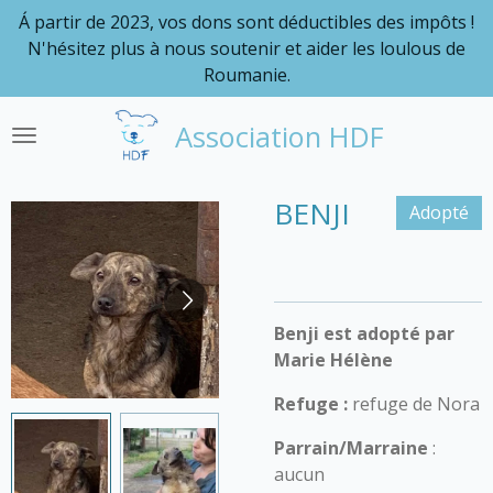
Á partir de 2023, vos dons sont déductibles des impôts !
Passer
N'hésitez plus à nous soutenir et aider les loulous de
au
Roumanie.
contenu
principal
Association HDF
BENJI
Adopté
Benji est adopté par
Marie Hélène
Refuge :
refuge de Nora
Parrain/Marraine
:
aucun