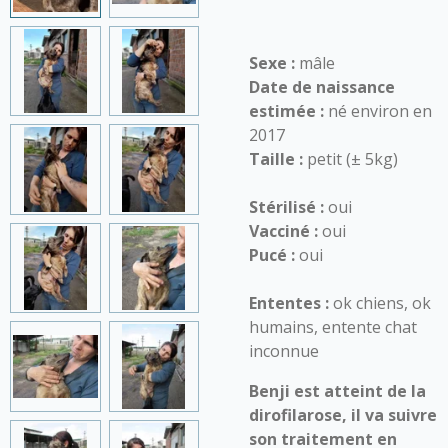
Sexe :
mâle
Date de naissance
estimée :
né environ en
2017
Taille :
petit (
± 5kg)
Stérilisé :
oui
Vacciné :
oui
Pucé :
oui
Ententes :
ok chiens, ok
humains, entente chat
inconnue
Benji est atteint de la
dirofilarose, il va suivre
son traitement en