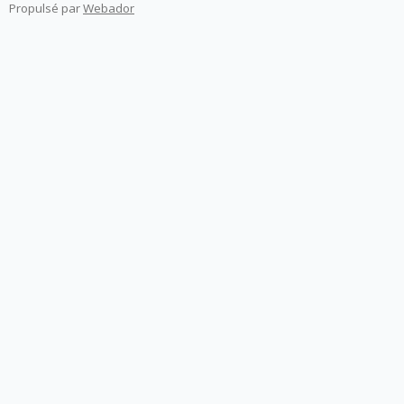
e
Propulsé par
Webador
n