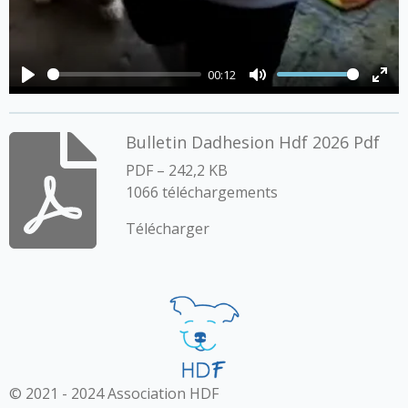
00:12
P
M
E
l
u
n
Bulletin Dadhesion Hdf 2026 Pdf
a
t
t
y
e
e
PDF – 242,2 KB
1066 téléchargements
r
f
Télécharger
u
l
l
s
c
r
e
© 2021 - 2024 Association HDF