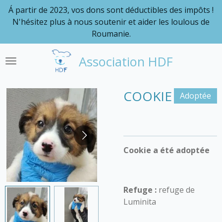
Á partir de 2023, vos dons sont déductibles des impôts !
Passer
N'hésitez plus à nous soutenir et aider les loulous de
au
Roumanie.
contenu
principal
Association HDF
COOKIE
Adoptée
Cookie a été adoptée
Refuge :
refuge de
Luminita