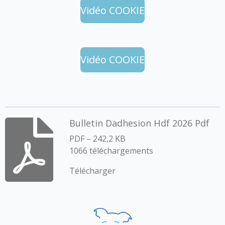
a
a
a
a
g
g
g
g
Vidéo COOKIE
e
e
e
e
r
r
r
r
Vidéo COOKIE
Bulletin Dadhesion Hdf 2026 Pdf
PDF – 242,2 KB
1066 téléchargements
Télécharger