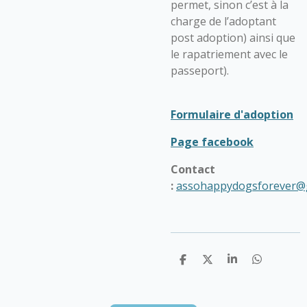
permet, sinon c’est à la
charge de l’adoptant
post adoption) ainsi que
le rapatriement avec le
passeport).
Formulaire d'adoption
Page facebook
Contact
:
assohappydogsforever@
P
P
P
P
a
a
a
a
r
r
r
r
t
t
t
t